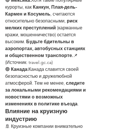
🔴 
Мексика:
Хотя такие популярные 
курорты, как 
Канкун, Плая-дель-
Кармен и Косумель
, считаются 
относительно безопасными, 
риск 
мелких преступлений
 (карманные 
кражи, мошенничество) остается 
высоким. 
Будьте бдительны в 
аэропортах, автобусных станциях 
и общественном транспорте.
📌 
(
Источник: 
travel.gc.ca
)
🟢 
Канада:
Канада славится своей 
безопасностью и дружелюбной 
атмосферой. Тем не менее, 
следите 
за локальными рекомендациями и 
новостями о возможных 
изменениях в политике въезда
.
Влияние на круизную 
индустрию
🚢 Круизные компании внимательно 